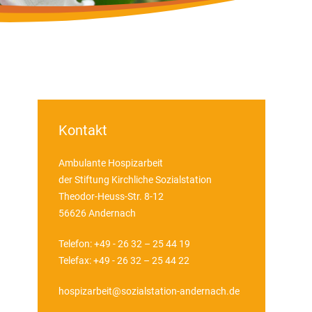
Kontakt
Ambulante Hospizarbeit
der Stiftung Kirchliche Sozialstation
Theodor-Heuss-Str. 8-12
56626 Andernach
Telefon: +49 - 26 32 – 25 44 19
Telefax: +49 - 26 32 – 25 44 22
hospizarbeit@sozialstation-andernach.de